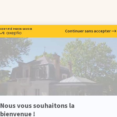
z un projet qui vous ressemble.
ombreux métiers et spécialisations. Nous vous proposons 4 outil
t mon profil de Thérapeute ? »
ermet de mesurer l'adéquation entre vos qualités et aspirations 
l'exercice d'un métier dans le domaine des thérapies du bien-êt
t
e de la reconversion professionnelle