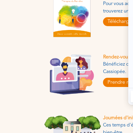
Pour vous acc
trouverez une
Télécharger
Rendez-vous c
Bénéficiez d'u
Cassiopée.
Prendre re
Journées d'ini
Ces temps d'é
bien-être.