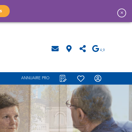
s
×
4,9
ANNUAIRE PRO