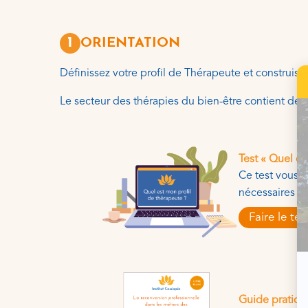
1
ORIENTATION
Définissez votre profil de Thérapeute et construise
Le secteur des thérapies du bien-être contient de n
Test « Quel es
Ce test vous p
nécessaires à 
Faire le tes
Guide pratiqu