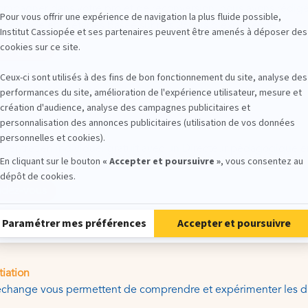
ompagner dans votre projet de reconversion, nous avons rédig
 méthode en 9 étapes basée sur nos 26 ans d'expérience.
 le guide
onseil
n entretien individuel gratuit avec un Directeur pédagogique en 
ndez-vous
tiation
change vous permettent de comprendre et expérimenter les di